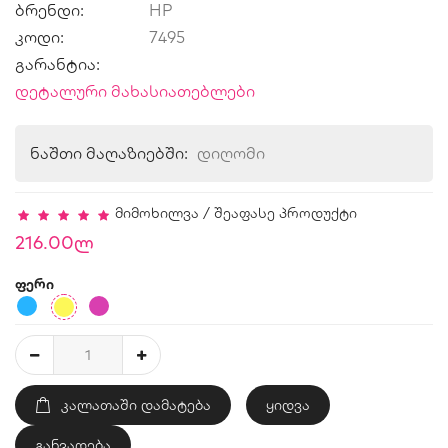
ბრენდი:
HP
კოდი:
7495
გარანტია:
დეტალური მახასიათებლები
ნაშთი მაღაზიებში:
დიღომი
მიმოხილვა
/
შეაფასე პროდუქტი
216.00ლ
ფერი
ᲙᲐᲚᲐᲗᲐᲨᲘ ᲓᲐᲛᲐᲢᲔᲑᲐ
ყიდვა
განვადება