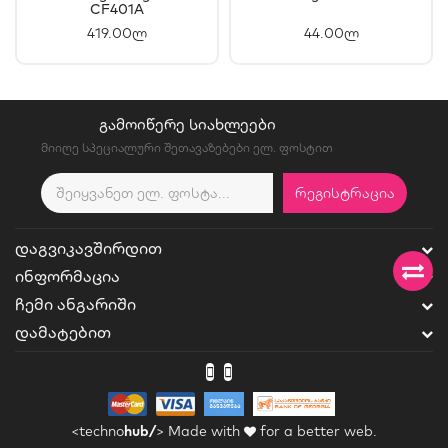
CF401A
419.00ლ
44.00ლ
ᲒᲐᲛᲝᲘᲬᲔᲠᲔ ᲡᲘᲐᲮᲚᲔᲔᲑᲘ
მიიღე სპეციალური შეთავაზებები ელ. ფოსტით
ᲠᲔᲒᲘᲡᲢᲠᲐᲪᲘᲐ
ᲓᲐᲒᲕᲘᲙᲐᲕᲨᲘᲠᲓᲘᲗ
ᲘᲜᲤᲝᲠᲛᲐᲪᲘᲐ
ᲩᲔᲛᲘ ᲐᲜᲒᲐᲠᲘᲨᲘ
ᲓᲐᲛᲐᲢᲔᲑᲘᲗ
<techno
hub/
>
Made with
for a better web.