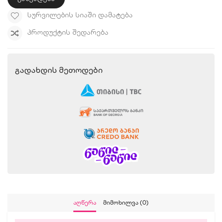
ᲡᲣᲠᲕᲘᲚᲔᲑᲘᲡ ᲡᲘᲐᲨᲘ ᲓᲐᲛᲐᲢᲔᲑᲐ
ᲞᲠᲝᲓᲣᲥᲢᲘᲡ ᲨᲔᲓᲐᲠᲔᲑᲐ
Გადახდის Მეთოდები
Აღწერა
Მიმოხილვა (0)