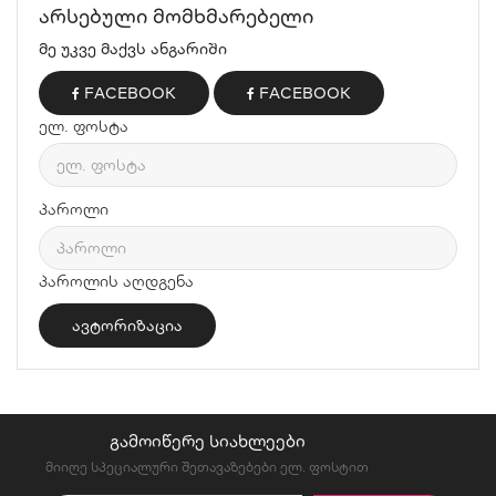
Არსებული Მომხმარებელი
მე უკვე მაქვს ანგარიში
FACEBOOK
FACEBOOK
ელ. ფოსტა
პაროლი
პაროლის აღდგენა
ᲒᲐᲛᲝᲘᲬᲔᲠᲔ ᲡᲘᲐᲮᲚᲔᲔᲑᲘ
მიიღე სპეციალური შეთავაზებები ელ. ფოსტით