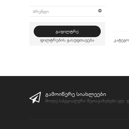
ბრენდი
ᲒᲐᲤᲘᲚᲢᲠᲔ
ფილტრების გასუფთავება
კატეგ
ᲒᲐᲛᲝᲘᲬᲔᲠᲔ ᲡᲘᲐᲮᲚᲔᲔᲑᲘ
მიიღე სპეციალური შეთავაზებები ელ.