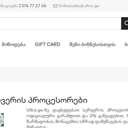
იზაციებს
574 77 27 06
Onlinesales@ultra.ge
ᲛᲘᲬᲝᲓᲔᲑᲐ
GIFT CARD
ᲨᲔᲜᲘ ᲑᲘᲖᲜᲔᲡᲘᲡᲗᲕᲘᲡ
Ბ
რვერის Პროცესორები
Ultra.ge-ზე დაგხვდებათ სერვერის პროცეს
ოფიციალური გარანტიით და 0% განვადებით. 
წარმადობას, მონაცემთა სწრაფ დამუშავებას 
მუშაობას.