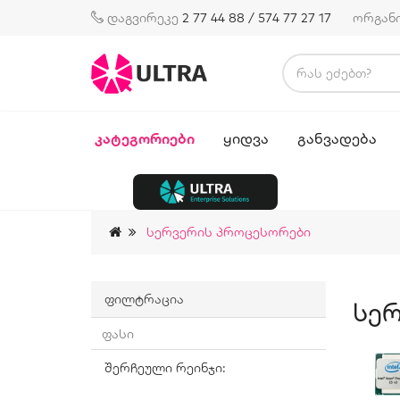
დაგვირეკე
2 77 44 88 / 574 77 27 17
ორგან
ᲙᲐᲢᲔᲒᲝᲠᲘᲔᲑᲘ
ᲧᲘᲓᲕᲐ
ᲒᲐᲜᲕᲐᲓᲔᲑᲐ
Სერვერის Პროცესორები
ფილტრაცია
Სე
ფასი
შერჩეული რეინჯი: