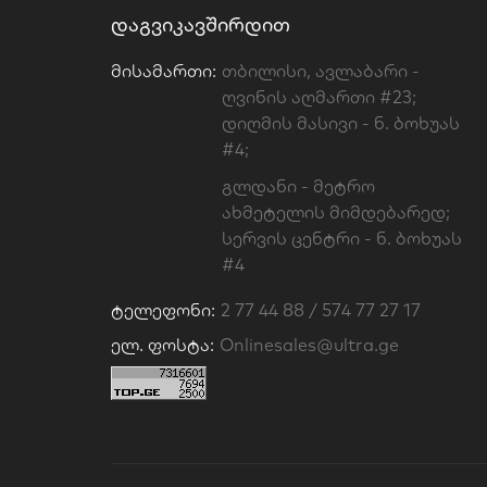
ᲓᲐᲒᲕᲘᲙᲐᲕᲨᲘᲠᲓᲘᲗ
Მისამართი:
თბილისი, ავლაბარი -
ღვინის აღმართი #23;
დიღმის მასივი - ნ. ბოხუას
#4;
გლდანი - მეტრო
ახმეტელის მიმდებარედ;
სერვის ცენტრი - ნ. ბოხუას
#4
Ტელეფონი:
2 77 44 88 / 574 77 27 17
Ელ. Ფოსტა:
Onlinesales@ultra.ge