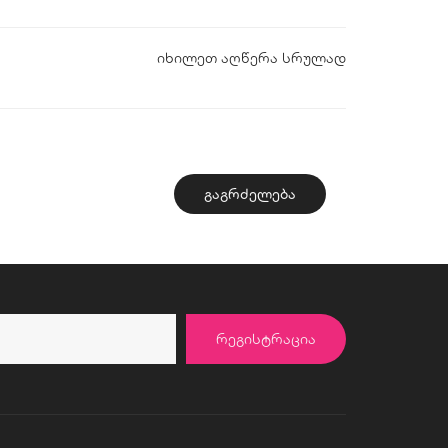
იხილეთ აღწერა სრულად
ᲒᲐᲒᲠᲫᲔᲚᲔᲑᲐ
ᲠᲔᲒᲘᲡᲢᲠᲐᲪᲘᲐ