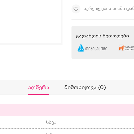
ᲡᲣᲠᲕᲘᲚᲔᲑᲘᲡ ᲡᲘᲐᲨᲘ ᲓᲐ
Გადახდის Მეთოდები
Აღწერა
Მიმოხილვა (0)
სხვა