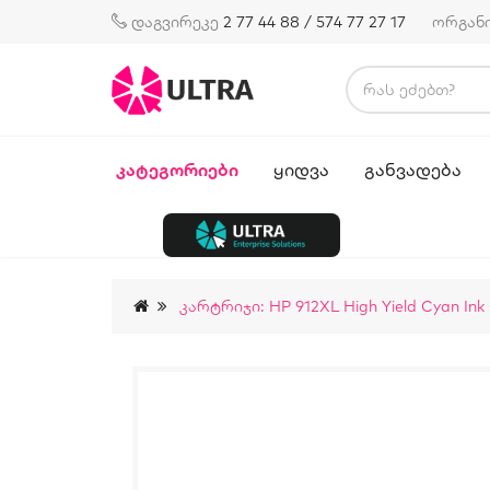
დაგვირეკე
2 77 44 88 / 574 77 27 17
ორგან
ᲙᲐᲢᲔᲒᲝᲠᲘᲔᲑᲘ
ᲧᲘᲓᲕᲐ
ᲒᲐᲜᲕᲐᲓᲔᲑᲐ
Კარტრიჯი: HP 912XL High Yield Cyan Ink 