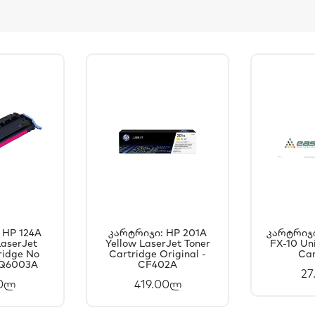
 HP 124A
Კარტრიჯი: HP 201A
Კარტრიჯი
aserJet
ᲐᲗᲐᲨᲘ
Yellow LaserJet Toner
ᲙᲐᲚᲐᲗᲐᲨᲘ
FX-10 Uni
Კ
ridge No
Cartridge Original -
Car
ᲐᲢᲔᲑᲐ
ᲓᲐᲛᲐᲢᲔᲑᲐ
Დ
- Q6003A
CF402A
27
00ლ
419.00ლ