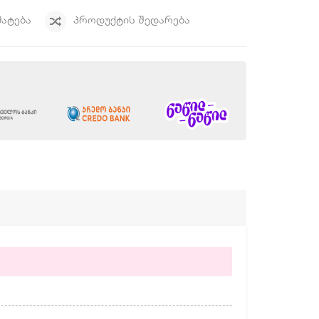
ᲛᲐᲢᲔᲑᲐ
ᲞᲠᲝᲓᲣᲥᲢᲘᲡ ᲨᲔᲓᲐᲠᲔᲑᲐ