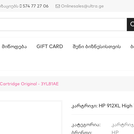
იზაციებს
574 77 27 06
Onlinesales@ultra.ge
ᲛᲘᲬᲝᲓᲔᲑᲐ
GIFT CARD
ᲨᲔᲜᲘ ᲑᲘᲖᲜᲔᲡᲘᲡᲗᲕᲘᲡ
Ბ
Cartridge Original - 3YL81AE
Კარტრიჯი: HP 912XL High Y
კატეგორია:
კარტრიჯ
ბრენდი:
HP