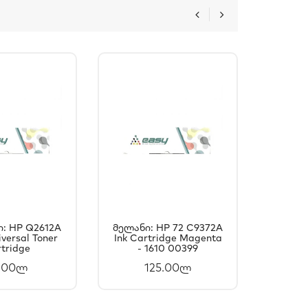
: HP Q2612A
Მელანი: HP 72 C9372A
Კარტ
versal Toner
ᲐᲚᲐᲗᲐᲨᲘ
Ink Cartridge Magenta
ᲙᲐᲚᲐᲗᲐᲨᲘ
Bl
tridge
- 1610 00399
La
ᲐᲛᲐᲢᲔᲑᲐ
ᲓᲐᲛᲐᲢᲔᲑᲐ
Cartr
.00ლ
125.00ლ