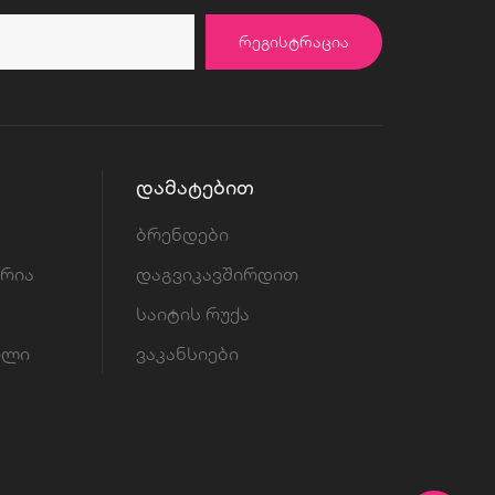
ᲠᲔᲒᲘᲡᲢᲠᲐᲪᲘᲐ
ᲓᲐᲛᲐᲢᲔᲑᲘᲗ
ბრენდები
ორია
დაგვიკავშირდით
საიტის რუქა
ილი
ვაკანსიები