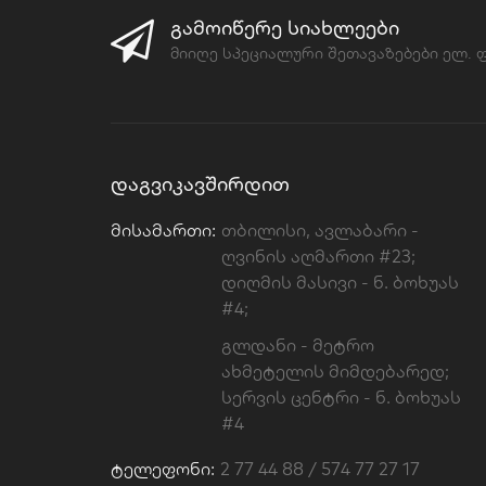
ᲒᲐᲛᲝᲘᲬᲔᲠᲔ ᲡᲘᲐᲮᲚᲔᲔᲑᲘ
მიიღე სპეციალური შეთავაზებები ელ.
ᲓᲐᲒᲕᲘᲙᲐᲕᲨᲘᲠᲓᲘᲗ
Მისამართი:
თბილისი, ავლაბარი -
ღვინის აღმართი #23;
დიღმის მასივი - ნ. ბოხუას
#4;
გლდანი - მეტრო
ახმეტელის მიმდებარედ;
სერვის ცენტრი - ნ. ბოხუას
#4
Ტელეფონი:
2 77 44 88 / 574 77 27 17