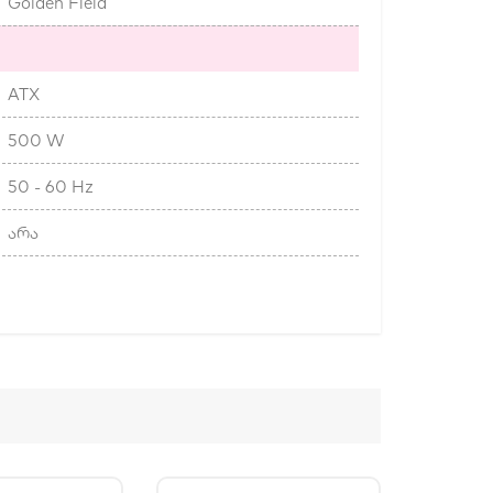
Golden Field
ATX
500 W
50 - 60 Hz
არა