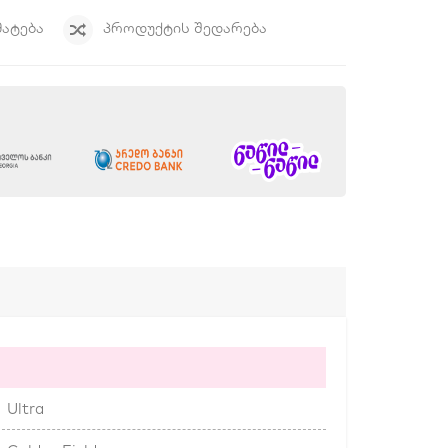
ᲛᲐᲢᲔᲑᲐ
ᲞᲠᲝᲓᲣᲥᲢᲘᲡ ᲨᲔᲓᲐᲠᲔᲑᲐ
Ultra