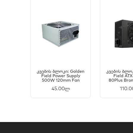
Კვების Ბლოკი: Golden
Კვების Ბლოკ
Field Power Supply
ᲙᲐᲚᲐᲗᲐᲨᲘ
Field AT
ᲙᲐᲚ
500W 120mm Fan
80Plus Bro
ᲓᲐᲛᲐᲢᲔᲑᲐ
ᲓᲐᲛ
45.00ლ
110.