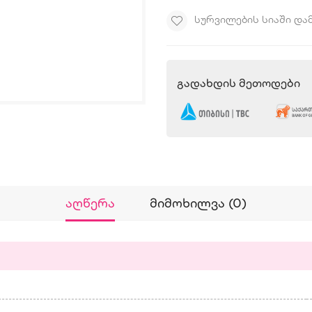
ᲡᲣᲠᲕᲘᲚᲔᲑᲘᲡ ᲡᲘᲐᲨᲘ ᲓᲐ
Გადახდის Მეთოდები
Აღწერა
Მიმოხილვა (0)