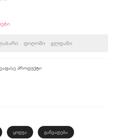
ები
ლაბარი
დიღომი
გლდანი
ეაფასე პროდუქტი
ყიდვა
განვადება