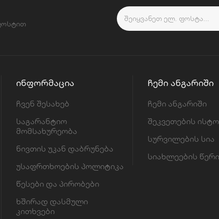
 ფოსტით
ᲘᲜᲤᲝᲠᲛᲐᲪᲘᲐ
ᲩᲔᲛᲘ ᲐᲜᲒᲐᲠᲘᲨᲘ
ჩვენ შესახებ
ჩემი ანგარიში
საგარანტიო
შეკვეთების ისტ
მომსახურეობა
სურვილების სია
ნივთის უკან დაბრუნება
სიახლეების წერ
უსაფრთხოების პოლიტიკა
წესები და პირობები
ხშირად დასმული
კითხვები