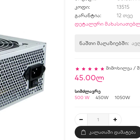
კოდი:
13515
გარანტია:
12 თვე
დეტალური მახასიათებლ
ნაშთი მაღაზიებში:
ავ
მიმოხილვა
/
შ
45.00ლ
სიმძლავრე
500 W
450W
1050W
ᲙᲐᲚᲐᲗᲐᲨᲘ ᲓᲐᲛᲐᲢᲔᲑᲐ