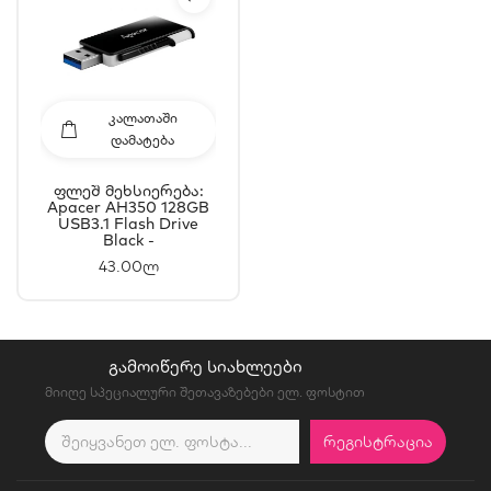
ᲙᲐᲚᲐᲗᲐᲨᲘ
ᲓᲐᲛᲐᲢᲔᲑᲐ
Ფლეშ Მეხსიერება:
Apacer AH350 128GB
USB3.1 Flash Drive
Black -
AP128GAH350B-1
43.00ლ
ᲒᲐᲛᲝᲘᲬᲔᲠᲔ ᲡᲘᲐᲮᲚᲔᲔᲑᲘ
მიიღე სპეციალური შეთავაზებები ელ. ფოსტით
ᲠᲔᲒᲘᲡᲢᲠᲐᲪᲘᲐ