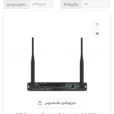
დალაგება:
მიჩვენე:
ᲙᲐᲚᲐᲗᲐᲨᲘ ᲓᲐᲛᲐᲢᲔᲑᲐ