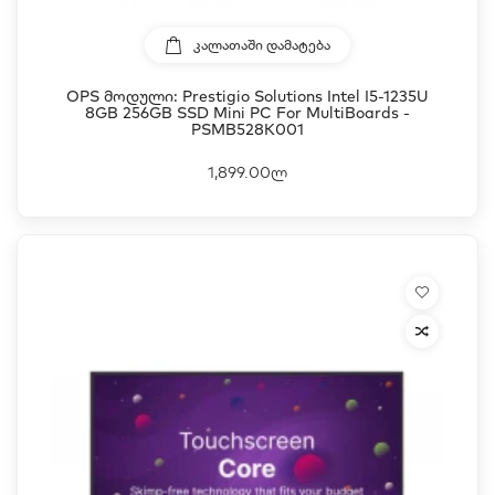
ᲙᲐᲚᲐᲗᲐᲨᲘ ᲓᲐᲛᲐᲢᲔᲑᲐ
OPS Მოდული: Prestigio Solutions Intel I5-1235U
8GB 256GB SSD Mini PC For MultiBoards -
PSMB528K001
1,899.00ლ