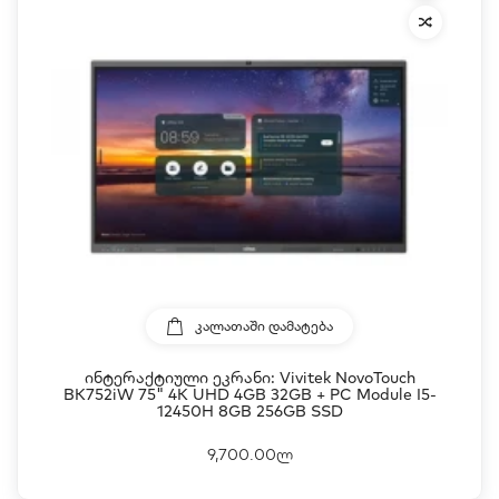
ᲙᲐᲚᲐᲗᲐᲨᲘ ᲓᲐᲛᲐᲢᲔᲑᲐ
Ინტერაქტიული Ეკრანი: Vivitek NovoTouch
BK752iW 75" 4K UHD 4GB 32GB + PC Module I5-
12450H 8GB 256GB SSD
9,700.00ლ