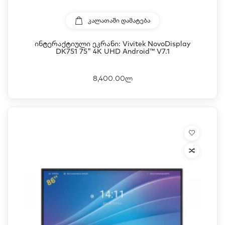
ᲙᲐᲚᲐᲗᲐᲨᲘ ᲓᲐᲛᲐᲢᲔᲑᲐ
Ინტერაქტიული Ეკრანი: Vivitek NovoDisplay
DK751 75" 4K UHD Android™ V7.1
8,400.00ლ