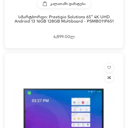
ᲙᲐᲚᲐᲗᲐᲨᲘ ᲓᲐᲛᲐᲢᲔᲑᲐ
Სმარტბორდი: Prestigio Solutions 65" 4K UHD
Android 13 16GB 128GB Multiboard - PSMB011P651
4,899.00ლ