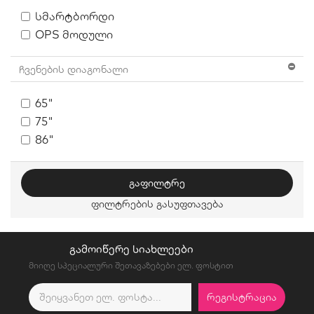
Სმარტბორდი
OPS Მოდული
ჩვენების დიაგონალი
65"
75"
86"
ᲒᲐᲤᲘᲚᲢᲠᲔ
ფილტრების გასუფთავება
ᲒᲐᲛᲝᲘᲬᲔᲠᲔ ᲡᲘᲐᲮᲚᲔᲔᲑᲘ
მიიღე სპეციალური შეთავაზებები ელ. ფოსტით
ᲠᲔᲒᲘᲡᲢᲠᲐᲪᲘᲐ