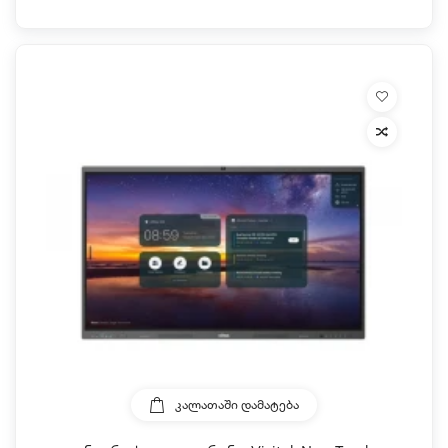
ᲙᲐᲚᲐᲗᲐᲨᲘ ᲓᲐᲛᲐᲢᲔᲑᲐ