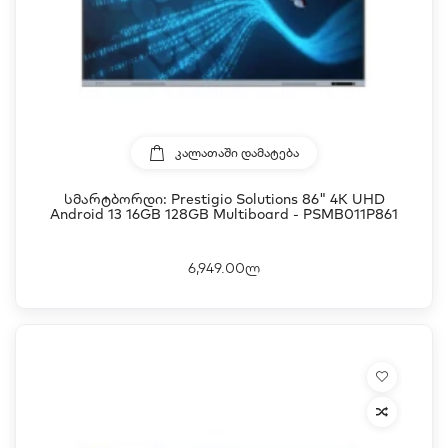
ᲙᲐᲚᲐᲗᲐᲨᲘ ᲓᲐᲛᲐᲢᲔᲑᲐ
Სმარტბორდი: Prestigio Solutions 86" 4K UHD
Android 13 16GB 128GB Multiboard - PSMB011P861
6,949.00ლ