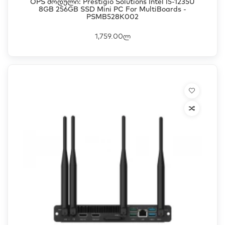
OPS Მოდული: Prestigio Solutions Intel I5-1235U
8GB 256GB SSD Mini PC For MultiBoards -
PSMB528K002
1,759.00ლ