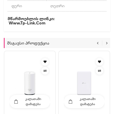
ფერი
თეთრი
Მწარმოებლის Ლინკი:
Www.tp-Link.com
Მსგავსი Პროდუქცია
ᲙᲐᲚᲐᲗᲐᲨᲘ
ᲙᲐᲚᲐᲗᲐᲨᲘ
ᲓᲐᲛᲐᲢᲔᲑᲐ
ᲓᲐᲛᲐᲢᲔᲑᲐ