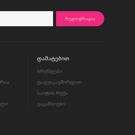
ᲠᲔᲒᲘᲡᲢᲠᲐᲪᲘᲐ
ᲓᲐᲛᲐᲢᲔᲑᲘᲗ
ბრენდები
ორია
დაგვიკავშირდით
საიტის რუქა
ილი
ვაკანსიები