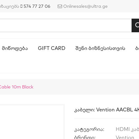
იზაციებს
574 77 27 06
Onlinesales@ultra.ge
ᲛᲘᲬᲝᲓᲔᲑᲐ
GIFT CARD
ᲨᲔᲜᲘ ᲑᲘᲖᲜᲔᲡᲘᲡᲗᲕᲘᲡ
Ბ
able 10m Black
Კაბელი: Vention AACBL 4
კატეგორია:
HDMI კა
ბრენდი:
Vention