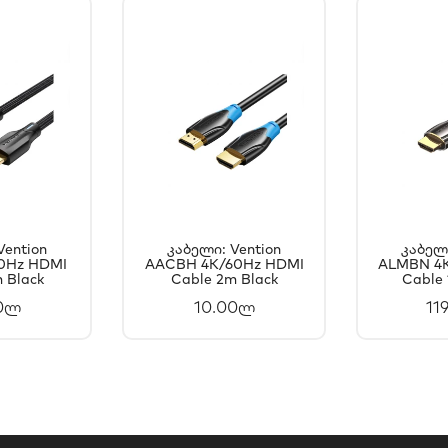
Vention
Კაბელი: Vention
Კაბელი
0Hz HDMI
ᲐᲗᲐᲨᲘ
AACBH 4K/60Hz HDMI
ᲙᲐᲚᲐᲗᲐᲨᲘ
ALMBN 4
Კ
 Black
Cable 2m Black
Cable 
ᲐᲢᲔᲑᲐ
ᲓᲐᲛᲐᲢᲔᲑᲐ
Დ
00ლ
10.00ლ
11