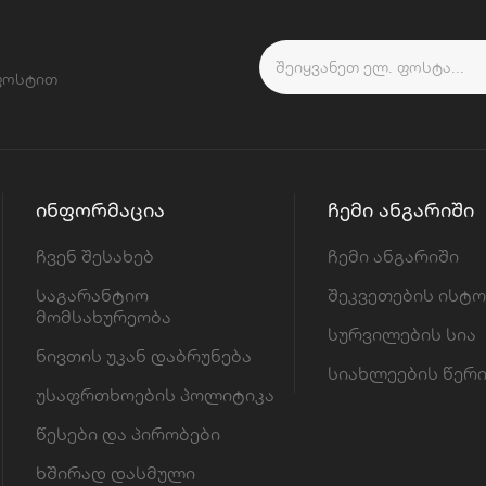
 ფოსტით
ᲘᲜᲤᲝᲠᲛᲐᲪᲘᲐ
ᲩᲔᲛᲘ ᲐᲜᲒᲐᲠᲘᲨᲘ
ჩვენ შესახებ
ჩემი ანგარიში
საგარანტიო
შეკვეთების ისტ
მომსახურეობა
სურვილების სია
ნივთის უკან დაბრუნება
სიახლეების წერ
უსაფრთხოების პოლიტიკა
წესები და პირობები
ხშირად დასმული