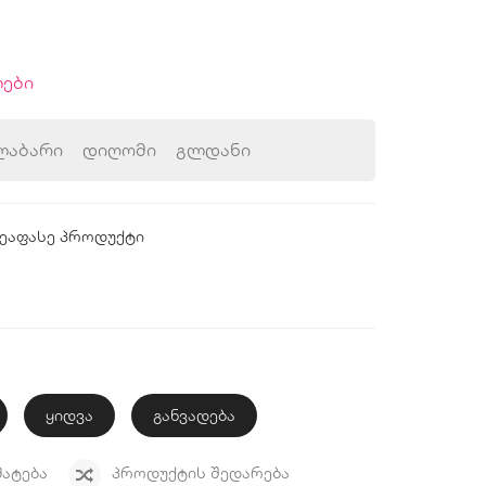
ები
ლაბარი
დიღომი
გლდანი
ეაფასე პროდუქტი
ყიდვა
განვადება
ᲛᲐᲢᲔᲑᲐ
ᲞᲠᲝᲓᲣᲥᲢᲘᲡ ᲨᲔᲓᲐᲠᲔᲑᲐ