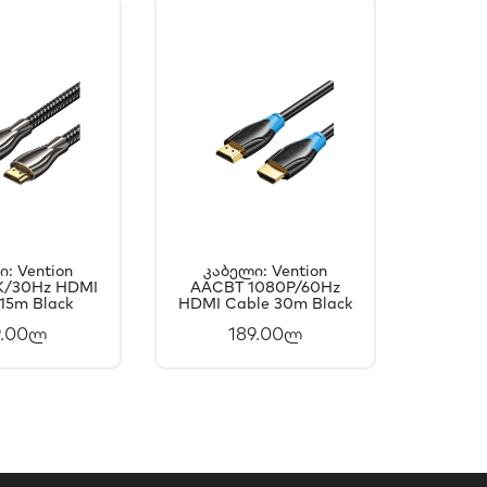
: Vention
Კაბელი: Vention
Კაბ
K/30Hz HDMI
ᲐᲚᲐᲗᲐᲨᲘ
AACBT 1080P/60Hz
ᲙᲐᲚᲐᲗᲐᲨᲘ
AACBG
15m Black
HDMI Cable 30m Black
Cab
ᲐᲛᲐᲢᲔᲑᲐ
ᲓᲐᲛᲐᲢᲔᲑᲐ
9.00ლ
189.00ლ