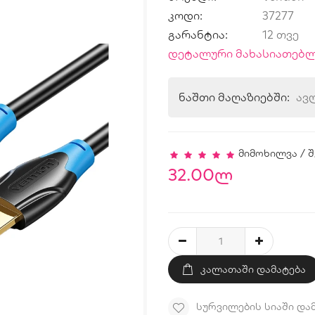
კოდი:
37277
გარანტია:
12 თვე
დეტალური მახასიათებლ
ნაშთი მაღაზიებში:
ავ
მიმოხილვა
/
შ
32.00ლ
ᲙᲐᲚᲐᲗᲐᲨᲘ ᲓᲐᲛᲐᲢᲔᲑᲐ
ᲡᲣᲠᲕᲘᲚᲔᲑᲘᲡ ᲡᲘᲐᲨᲘ ᲓᲐ