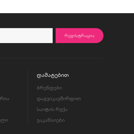
ᲠᲔᲒᲘᲡᲢᲠᲐᲪᲘᲐ
ᲓᲐᲛᲐᲢᲔᲑᲘᲗ
ბრენდები
ორია
დაგვიკავშირდით
საიტის რუქა
ილი
ვაკანსიები