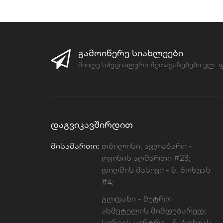
ᲒᲐᲛᲝᲘᲬᲔᲠᲔ ᲡᲘᲐᲮᲚᲔᲔᲑᲘ
მიიღე სპეციალური შეთავაზებები ელ.
ᲓᲐᲒᲕᲘᲙᲐᲕᲨᲘᲠᲓᲘᲗ
Მისამართი:
თბილისი, ავლაბარი -
ღვინის აღმართი #23;
დიღმის მასივი - ნ. ბოხუას
#4;
გლდანი - მეტრო
ახმეტელის მიმდებარედ;
სერვის ცენტრი - ნ. ბოხუას