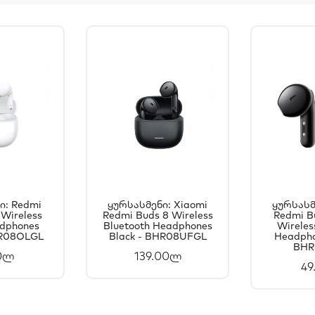
ი: Redmi
Ყურსასმენი: Xiaomi
Ყურსასმ
 Wireless
ᲐᲗᲐᲨᲘ
Redmi Buds 8 Wireless
ᲙᲐᲚᲐᲗᲐᲨᲘ
Redmi Bu
Კ
adphones
Bluetooth Headphones
Wireles
ᲐᲢᲔᲑᲐ
ᲓᲐᲛᲐᲢᲔᲑᲐ
Დ
HR08OLGL
Black - BHR08UFGL
Headpho
BHR
0ლ
139.00ლ
49