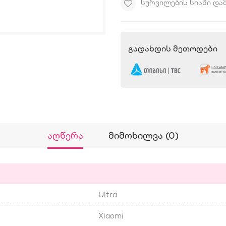
ᲡᲣᲠᲕᲘᲚᲔᲑᲘᲡ ᲡᲘᲐᲨᲘ ᲓᲐ
Გადახდის Მეთოდები
Აღწერა
Მიმოხილვა (0)
Ultra
Xiaomi