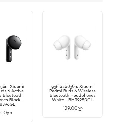
ენი: Xiaomi
Ყურსასმენი: Xiaomi
Ყურსა
ds 6 Active
ᲐᲚᲐᲗᲐᲨᲘ
Redmi Buds 6 Wireless
ᲙᲐᲚᲐᲗᲐᲨᲘ
Redmi
s Bluetooth
Bluetooth Headphones
Wire
ᲐᲛᲐᲢᲔᲑᲐ
ᲓᲐᲛᲐᲢᲔᲑᲐ
nes Black -
White - BHR9250GL
Headp
8396GL
B
129.00ლ
.00ლ