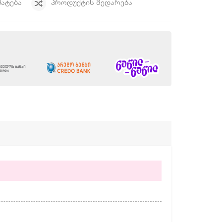
ᲛᲐᲢᲔᲑᲐ
ᲞᲠᲝᲓᲣᲥᲢᲘᲡ ᲨᲔᲓᲐᲠᲔᲑᲐ