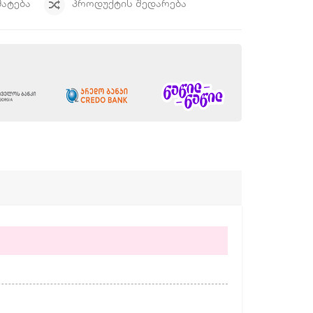
ᲛᲐᲢᲔᲑᲐ
ᲞᲠᲝᲓᲣᲥᲢᲘᲡ ᲨᲔᲓᲐᲠᲔᲑᲐ