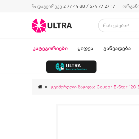
დაგვირეკე
2 77 44 88 / 574 77 27 17
ორგან
ᲙᲐᲢᲔᲒᲝᲠᲘᲔᲑᲘ
ᲧᲘᲓᲕᲐ
ᲒᲐᲜᲕᲐᲓᲔᲑᲐ
Გეიმერული Მაგიდა: Cougar E-Star 120 E