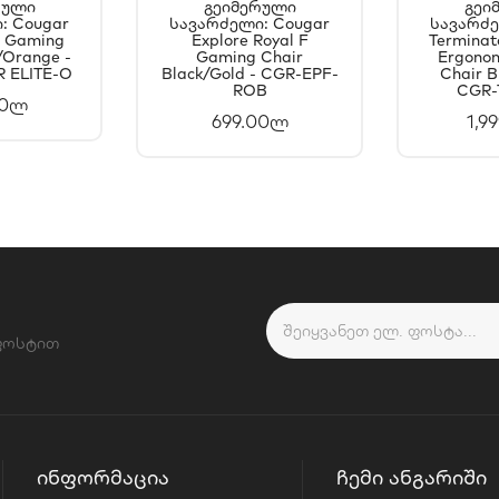
რული
Გეიმერული
Გეი
: Cougar
ᲐᲗᲐᲨᲘ
Სავარძელი: Cougar
ᲙᲐᲚᲐᲗᲐᲨᲘ
Სავარძე
Კ
e Gaming
Explore Royal F
Terminato
ᲐᲢᲔᲑᲐ
ᲓᲐᲛᲐᲢᲔᲑᲐ
Დ
/Orange -
Gaming Chair
Ergono
 ELITE-O
Black/Gold - CGR-EPF-
Chair B
ROB
CGR-
00ლ
699.00ლ
1,9
 ფოსტით
ᲘᲜᲤᲝᲠᲛᲐᲪᲘᲐ
ᲩᲔᲛᲘ ᲐᲜᲒᲐᲠᲘᲨᲘ