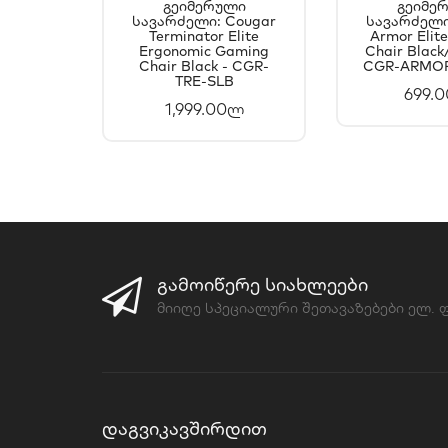
Გეიმერული
Გეიმე
Სავარძელი: Cougar
ᲙᲐᲚᲐᲗᲐᲨᲘ
Სავარძელი
ᲙᲐᲚ
Terminator Elite
Armor Elit
ᲓᲐᲛᲐᲢᲔᲑᲐ
ᲓᲐᲛ
Ergonomic Gaming
Chair Black
Chair Black - CGR-
CGR-ARMOR
TRE-SLB
699.
1,999.00ლ
ᲒᲐᲛᲝᲘᲬᲔᲠᲔ ᲡᲘᲐᲮᲚᲔᲔᲑᲘ
მიიღე სპეციალური შეთავაზებები ელ.
ᲓᲐᲒᲕᲘᲙᲐᲕᲨᲘᲠᲓᲘᲗ