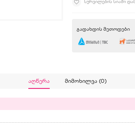
ᲡᲣᲠᲕᲘᲚᲔᲑᲘᲡ ᲡᲘᲐᲨᲘ ᲓᲐ
Გადახდის Მეთოდები
Აღწერა
Მიმოხილვა (0)