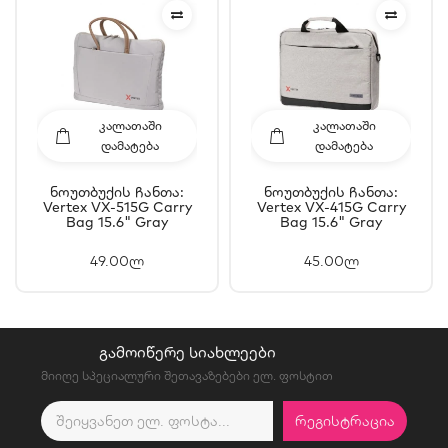
ᲙᲐᲚᲐᲗᲐᲨᲘ
ᲙᲐᲚᲐᲗᲐᲨᲘ
ᲓᲐᲛᲐᲢᲔᲑᲐ
ᲓᲐᲛᲐᲢᲔᲑᲐ
Ნოუთბუქის Ჩანთა:
Ნოუთბუქის Ჩანთა:
Vertex VX-515G Carry
Vertex VX-415G Carry
Bag 15.6" Gray
Bag 15.6" Gray
49.00ლ
45.00ლ
ᲒᲐᲛᲝᲘᲬᲔᲠᲔ ᲡᲘᲐᲮᲚᲔᲔᲑᲘ
მიიღე სპეციალური შეთავაზებები ელ. ფოსტით
ᲠᲔᲒᲘᲡᲢᲠᲐᲪᲘᲐ