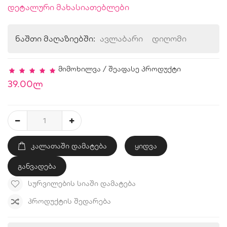
დეტალური მახასიათებლები
ნაშთი მაღაზიებში:
ავლაბარი
დიღომი
მიმოხილვა
/
შეაფასე პროდუქტი
39.00ლ
ᲙᲐᲚᲐᲗᲐᲨᲘ ᲓᲐᲛᲐᲢᲔᲑᲐ
ყიდვა
განვადება
ᲡᲣᲠᲕᲘᲚᲔᲑᲘᲡ ᲡᲘᲐᲨᲘ ᲓᲐᲛᲐᲢᲔᲑᲐ
ᲞᲠᲝᲓᲣᲥᲢᲘᲡ ᲨᲔᲓᲐᲠᲔᲑᲐ