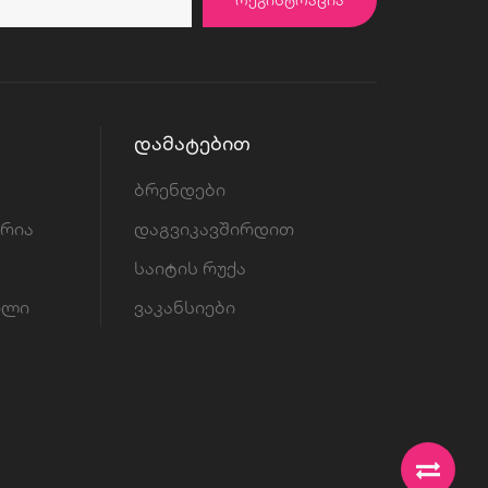
ᲓᲐᲛᲐᲢᲔᲑᲘᲗ
ბრენდები
ორია
დაგვიკავშირდით
საიტის რუქა
ილი
ვაკანსიები