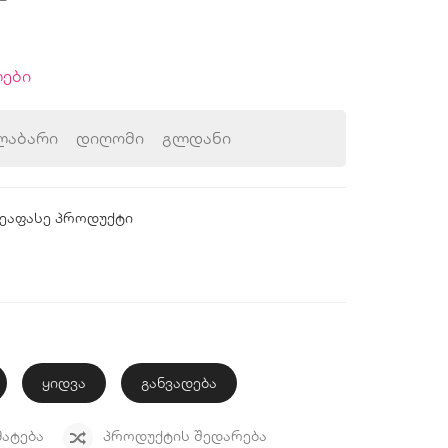
ები
ლაბარი
დიღომი
გლდანი
ეაფასე პროდუქტი
ყიდვა
განვადება
ᲛᲐᲢᲔᲑᲐ
ᲞᲠᲝᲓᲣᲥᲢᲘᲡ ᲨᲔᲓᲐᲠᲔᲑᲐ