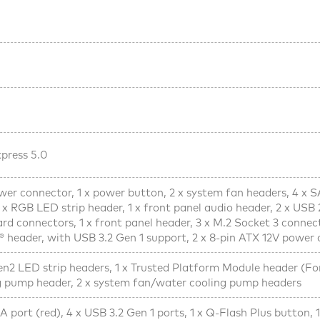
xpress 5.0
wer connector, 1 x power button, 2 x system fan headers, 4 x SA
 x RGB LED strip header, 1 x front panel audio header, 2 x USB 2.
d connectors, 1 x front panel header, 3 x M.2 Socket 3 connect
® header, with USB 3.2 Gen 1 support, 2 x 8-pin ATX 12V power
n2 LED strip headers, 1 x Trusted Platform Module header (Fo
 pump header, 2 x system fan/water cooling pump headers
A port (red), 4 x USB 3.2 Gen 1 ports, 1 x Q-Flash Plus button