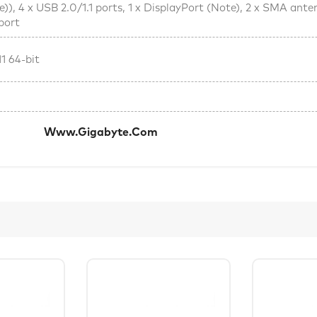
)), 4 x USB 2.0/1.1 ports, 1 x DisplayPort (Note), 2 x SMA anten
port
1 64-bit
კი:
Www.gigabyte.com