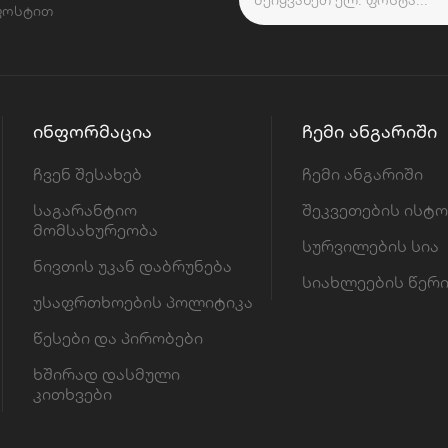
 ფოსტით
ᲘᲜᲤᲝᲠᲛᲐᲪᲘᲐ
ᲩᲔᲛᲘ ᲐᲜᲒᲐᲠᲘᲨᲘ
ჩვენ შესახებ
ჩემი ანგარიში
საგარანტიო
შეკვეთების ისტ
მომსახურეობა
სურვილების სია
ნივთის უკან დაბრუნება
სიახლეების წერ
უსაფრთხოების პოლიტიკა
წესები და პირობები
ხშირად დასმული
კითხვები