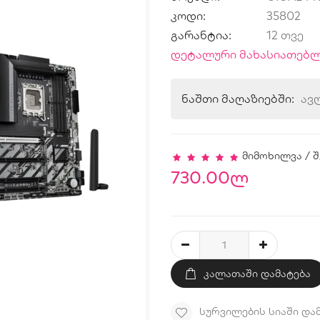
კოდი:
35802
გარანტია:
12 თვე
დეტალური მახასიათებლ
ნაშთი მაღაზიებში:
ავ
მიმოხილვა
/
შ
730.00ლ
ᲙᲐᲚᲐᲗᲐᲨᲘ ᲓᲐᲛᲐᲢᲔᲑᲐ
ᲡᲣᲠᲕᲘᲚᲔᲑᲘᲡ ᲡᲘᲐᲨᲘ ᲓᲐ