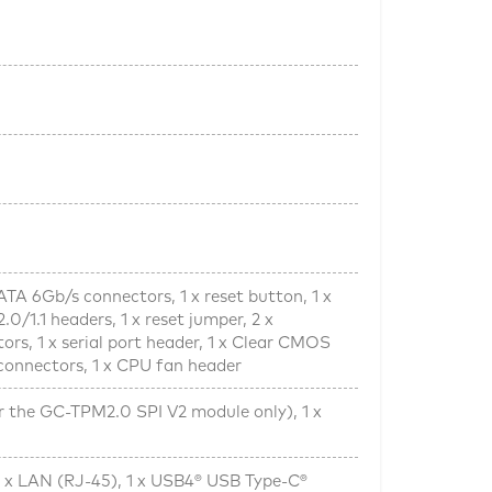
TA 6Gb/s connectors, 1 x reset button, 1 x
0/1.1 headers, 1 x reset jumper, 2 x
ors, 1 x serial port header, 1 x Clear CMOS
 connectors, 1 x CPU fan header
r the GC-TPM2.0 SPI V2 module only), 1 x
, 1 x LAN (RJ-45), 1 x USB4® USB Type-C®