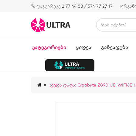
დაგვირეკე
2 77 44 88 / 574 77 27 17
ორგან
ᲙᲐᲢᲔᲒᲝᲠᲘᲔᲑᲘ
ᲧᲘᲓᲕᲐ
ᲒᲐᲜᲕᲐᲓᲔᲑᲐ
Დედა Დაფა: Gigabyte Z890 UD WIFI6E 1