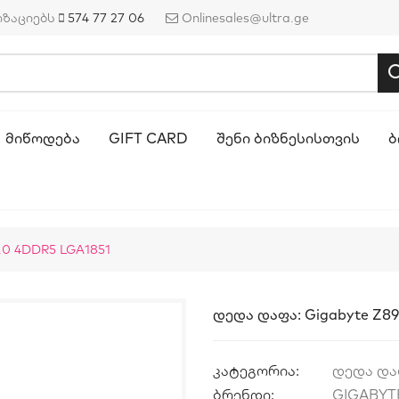
იზაციებს
574 77 27 06
Onlinesales@ultra.ge
ᲛᲘᲬᲝᲓᲔᲑᲐ
GIFT CARD
ᲨᲔᲜᲘ ᲑᲘᲖᲜᲔᲡᲘᲡᲗᲕᲘᲡ
Ბ
.0 4DDR5 LGA1851
Დედა Დაფა: Gigabyte Z89
კატეგორია:
დედა დ
ბრენდი:
GIGABYT