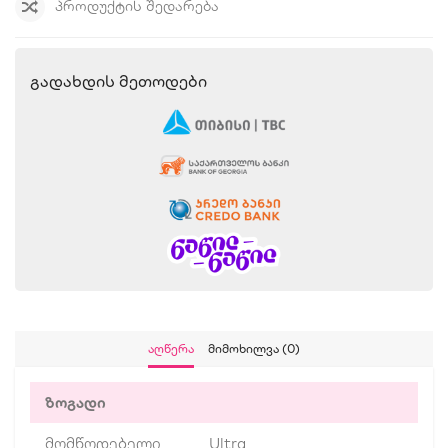
ᲞᲠᲝᲓᲣᲥᲢᲘᲡ ᲨᲔᲓᲐᲠᲔᲑᲐ
Გადახდის Მეთოდები
Აღწერა
Მიმოხილვა (0)
ზოგადი
მომწოდებელი
Ultra