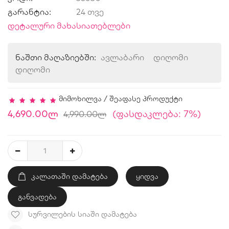
გარანტია:
24 თვე
დეტალური მახასიათებლები
ნაშთი მაღაზიებში:
ავლაბარი
დიღომი
დიღომი
მიმოხილვა
/
შეაფასე პროდუქტი
4,690.00ლ
(ფასდაკლება: 7%)
4,990.00ლ
ᲙᲐᲚᲐᲗᲐᲨᲘ ᲓᲐᲛᲐᲢᲔᲑᲐ
ყიდვა
განვადება
ᲡᲣᲠᲕᲘᲚᲔᲑᲘᲡ ᲡᲘᲐᲨᲘ ᲓᲐᲛᲐᲢᲔᲑᲐ