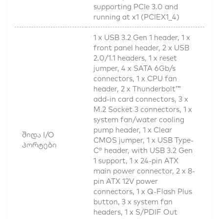
supporting PCIe 3.0 and
running at x1 (PCIEX1_4)
1 x USB 3.2 Gen 1 header, 1 x
front panel header, 2 x USB
2.0/1.1 headers, 1 x reset
jumper, 4 x SATA 6Gb/s
connectors, 1 x CPU fan
header, 2 x Thunderbolt™
add-in card connectors, 3 x
M.2 Socket 3 connectors, 1 x
system fan/water cooling
pump header, 1 x Clear
შიდა I/O
CMOS jumper, 1 x USB Type-
პორტები
C® header, with USB 3.2 Gen
1 support, 1 x 24-pin ATX
main power connector, 2 x 8-
pin ATX 12V power
connectors, 1 x Q-Flash Plus
button, 3 x system fan
headers, 1 x S/PDIF Out