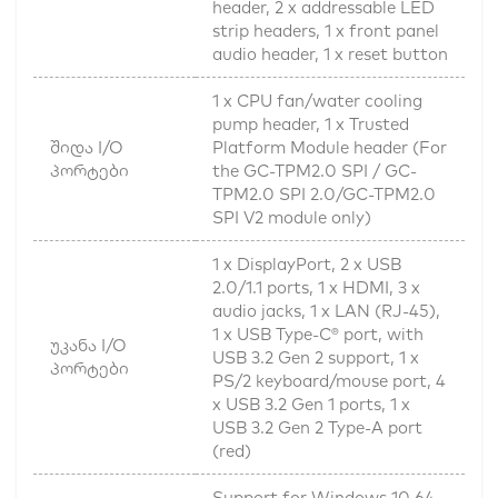
header, 2 x addressable LED
strip headers, 1 x front panel
audio header, 1 x reset button
1 x CPU fan/water cooling
pump header, 1 x Trusted
შიდა I/O
Platform Module header (For
პორტები
the GC-TPM2.0 SPI / GC-
TPM2.0 SPI 2.0/GC-TPM2.0
SPI V2 module only)
1 x DisplayPort, 2 x USB
2.0/1.1 ports, 1 x HDMI, 3 x
audio jacks, 1 x LAN (RJ-45),
1 x USB Type-C® port, with
უკანა I/O
USB 3.2 Gen 2 support, 1 x
პორტები
PS/2 keyboard/mouse port, 4
x USB 3.2 Gen 1 ports, 1 x
USB 3.2 Gen 2 Type-A port
(red)
Support for Windows 10 64-