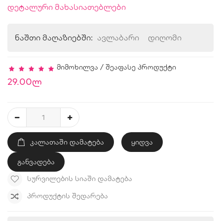
დეტალური მახასიათებლები
ნაშთი მაღაზიებში:
ავლაბარი
დიღომი
მიმოხილვა
/
შეაფასე პროდუქტი
29.00ლ
ᲙᲐᲚᲐᲗᲐᲨᲘ ᲓᲐᲛᲐᲢᲔᲑᲐ
ყიდვა
განვადება
ᲡᲣᲠᲕᲘᲚᲔᲑᲘᲡ ᲡᲘᲐᲨᲘ ᲓᲐᲛᲐᲢᲔᲑᲐ
ᲞᲠᲝᲓᲣᲥᲢᲘᲡ ᲨᲔᲓᲐᲠᲔᲑᲐ