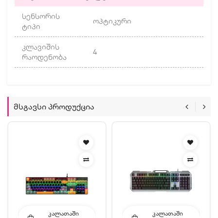
სენსორის
ოპტიკური
ტიპი
კლავიშის
4
რაოდენობა
Მსგავსი Პროდუქცია
ᲙᲐᲚᲐᲗᲐᲨᲘ
ᲙᲐᲚᲐᲗᲐᲨᲘ