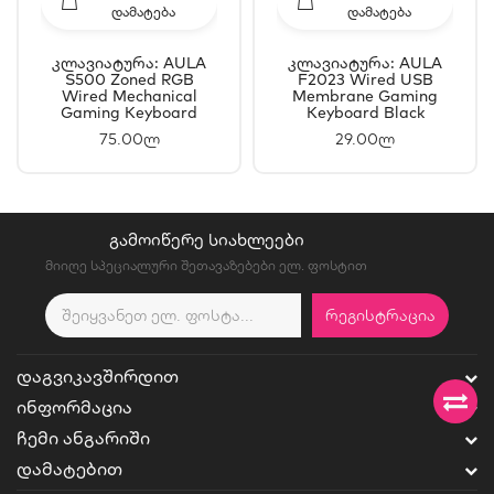
ᲓᲐᲛᲐᲢᲔᲑᲐ
ᲓᲐᲛᲐᲢᲔᲑᲐ
Კლავიატურა: AULA
Კლავიატურა: AULA
S500 Zoned RGB
F2023 Wired USB
Wired Mechanical
Membrane Gaming
Gaming Keyboard
Keyboard Black
Black/Grey/Yellow
75.00ლ
29.00ლ
(Blue Switch)
ᲒᲐᲛᲝᲘᲬᲔᲠᲔ ᲡᲘᲐᲮᲚᲔᲔᲑᲘ
მიიღე სპეციალური შეთავაზებები ელ. ფოსტით
ᲠᲔᲒᲘᲡᲢᲠᲐᲪᲘᲐ
ᲓᲐᲒᲕᲘᲙᲐᲕᲨᲘᲠᲓᲘᲗ
ᲘᲜᲤᲝᲠᲛᲐᲪᲘᲐ
ᲩᲔᲛᲘ ᲐᲜᲒᲐᲠᲘᲨᲘ
ᲓᲐᲛᲐᲢᲔᲑᲘᲗ