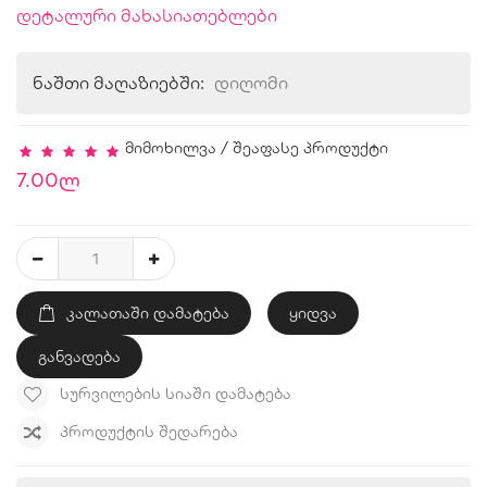
დეტალური მახასიათებლები
ნაშთი მაღაზიებში:
დიღომი
მიმოხილვა
/
შეაფასე პროდუქტი
7.00ლ
ᲙᲐᲚᲐᲗᲐᲨᲘ ᲓᲐᲛᲐᲢᲔᲑᲐ
ყიდვა
განვადება
ᲡᲣᲠᲕᲘᲚᲔᲑᲘᲡ ᲡᲘᲐᲨᲘ ᲓᲐᲛᲐᲢᲔᲑᲐ
ᲞᲠᲝᲓᲣᲥᲢᲘᲡ ᲨᲔᲓᲐᲠᲔᲑᲐ