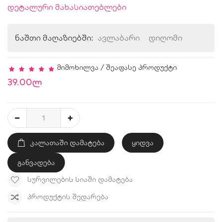
დეტალური მახასიათებლები
ნაშთი მაღაზიებში:
ავლაბარი
დიღომი
მიმოხილვა
/
შეაფასე პროდუქტი
39.00ლ
ᲙᲐᲚᲐᲗᲐᲨᲘ ᲓᲐᲛᲐᲢᲔᲑᲐ
ყიდვა
განვადება
ᲡᲣᲠᲕᲘᲚᲔᲑᲘᲡ ᲡᲘᲐᲨᲘ ᲓᲐᲛᲐᲢᲔᲑᲐ
ᲞᲠᲝᲓᲣᲥᲢᲘᲡ ᲨᲔᲓᲐᲠᲔᲑᲐ