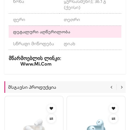
წონა
ყურსასმენი); 36.1 გ
(ქეისი)
ფერი
თეთრი
დეტალური აღწერილობა
სწრაფი მიწოდება
დიახ
:
Მწარმოებლის
Ლინკი
Www.mi.com
Მსგავსი Პროდუქცია