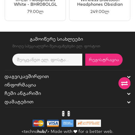
White - BHR08OLGL
Headphones Obsidian
Black - BHR08GOGL
79.00ლ
249.00ლ
ᲒᲐᲛᲝᲘᲬᲔᲠᲔ ᲡᲘᲐᲮᲚᲔᲔᲑᲘ
მიიღე სპეციალური შეთავაზებები ელ. ფოსტით
ᲠᲔᲒᲘᲡᲢᲠᲐᲪᲘᲐ
ᲓᲐᲒᲕᲘᲙᲐᲕᲨᲘᲠᲓᲘᲗ
ᲘᲜᲤᲝᲠᲛᲐᲪᲘᲐ
ᲩᲔᲛᲘ ᲐᲜᲒᲐᲠᲘᲨᲘ
ᲓᲐᲛᲐᲢᲔᲑᲘᲗ
<techno
hub/
>
Made with
for a better web.