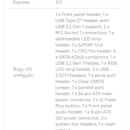
Express
3.0
1 x front panel header, 1 x
USB Type-C® header, with
USB 3.2 Gen 1 support, 2 x
M.2 Socket 3 connectors, 1 x
addressable LED strip
header, 1 x S/PDIF Out
header, 1 x CPU fan header, 4
x SATA 6Gb/s connectors, 1 x
USB 3.2 Gen 1 header, 1 x RGB
შიდა I/O
LED strip header, 2 x USB
პორტები
2.0/1.1 headers, 1 x serial port
header, 1 x Clear CMOS
jumper, 1 x parallel port
header, 1 x 24-pin ATX main
power connector, 1 x Q-Flash
Plus button, 1 x front panel
audio header, 1 x 8-pin ATX
12V power connector, 3 x
system fan headers, 1 x reset