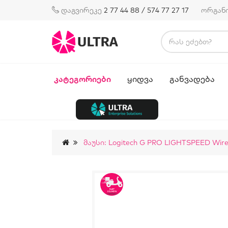
დაგვირეკე
2 77 44 88 / 574 77 27 17
ორგან
ᲙᲐᲢᲔᲒᲝᲠᲘᲔᲑᲘ
ᲧᲘᲓᲕᲐ
ᲒᲐᲜᲕᲐᲓᲔᲑᲐ
Მაუსი: Logitech G PRO LIGHTSPEED Wire