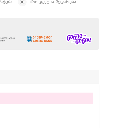
ᲛᲐᲢᲔᲑᲐ
ᲞᲠᲝᲓᲣᲥᲢᲘᲡ ᲨᲔᲓᲐᲠᲔᲑᲐ