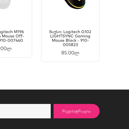
ogitech M196
Მაუსი: Logitech G102
Მაუსი
h Mouse Off-
ᲐᲚᲐᲗᲐᲨᲘ
LIGHTSYNC Gaming
ᲙᲐᲚᲐᲗᲐᲨᲘ
Wirele
 910-007460
Mouse Black - 910-
9
ᲐᲛᲐᲢᲔᲑᲐ
ᲓᲐᲛᲐᲢᲔᲑᲐ
005823
.00ლ
85.00ლ
ᲠᲔᲒᲘᲡᲢᲠᲐᲪᲘᲐ