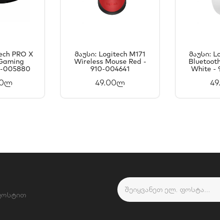
tech PRO X
Მაუსი: Logitech M171
Მაუსი: L
 Gaming
ᲐᲗᲐᲨᲘ
Wireless Mouse Red -
ᲙᲐᲚᲐᲗᲐᲨᲘ
Bluetoot
Კ
0-005880
910-004641
White -
ᲐᲢᲔᲑᲐ
ᲓᲐᲛᲐᲢᲔᲑᲐ
Დ
00ლ
49.00ლ
49
 ფოსტით