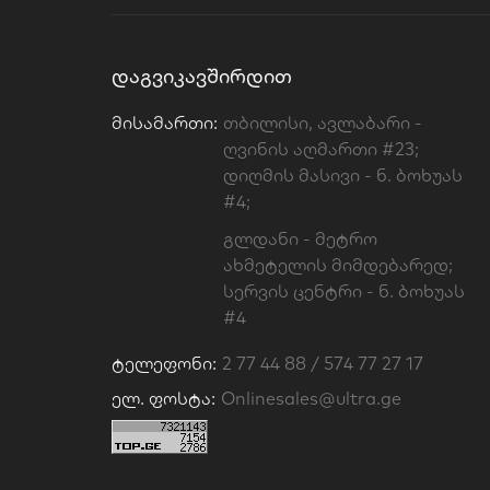
ᲓᲐᲒᲕᲘᲙᲐᲕᲨᲘᲠᲓᲘᲗ
Მისამართი:
თბილისი, ავლაბარი -
ღვინის აღმართი #23;
დიღმის მასივი - ნ. ბოხუას
#4;
გლდანი - მეტრო
ახმეტელის მიმდებარედ;
სერვის ცენტრი - ნ. ბოხუას
#4
Ტელეფონი:
2 77 44 88 / 574 77 27 17
Ელ. Ფოსტა:
Onlinesales@ultra.ge