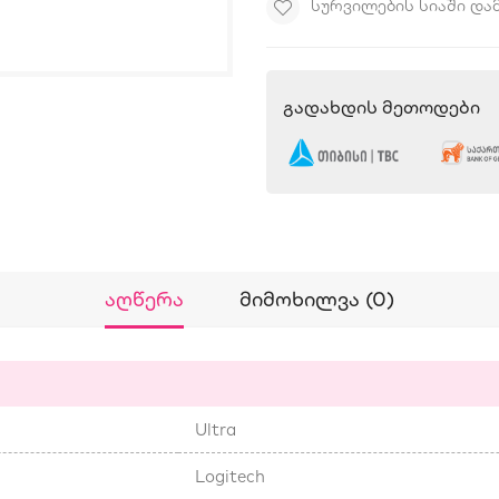
ᲡᲣᲠᲕᲘᲚᲔᲑᲘᲡ ᲡᲘᲐᲨᲘ ᲓᲐ
Გადახდის Მეთოდები
Აღწერა
Მიმოხილვა (0)
Ultra
Logitech