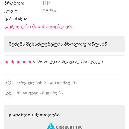
ბრენდი:
HP
კოდი:
28954
გარანტია:
დეტალური მახასიათებლები
შეძენა შესაძლებელია მხოლოდ ონლაინ
მიმოხილვა
/
შეაფასე პროდუქტი
ᲡᲣᲠᲕᲘᲚᲔᲑᲘᲡ ᲡᲘᲐᲨᲘ ᲓᲐᲛᲐᲢᲔᲑᲐ
ᲞᲠᲝᲓᲣᲥᲢᲘᲡ ᲨᲔᲓᲐᲠᲔᲑᲐ
Გადახდის Მეთოდები