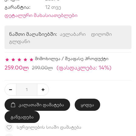
გარანტია:
12 თვე
დეტალური მახასიათებლები
ნაშთი მაღაზიებში:
ავლაბარი
დიღომი
გლდანი
მიმოხილვა
/
შეაფასე პროდუქტი
259.00ლ
(ფასდაკლება: 14%)
299.00ლ
ᲙᲐᲚᲐᲗᲐᲨᲘ ᲓᲐᲛᲐᲢᲔᲑᲐ
ყიდვა
განვადება
ᲡᲣᲠᲕᲘᲚᲔᲑᲘᲡ ᲡᲘᲐᲨᲘ ᲓᲐᲛᲐᲢᲔᲑᲐ