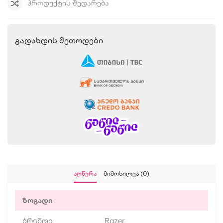
ᲞᲠᲝᲓᲣᲥᲢᲘᲡ ᲨᲔᲓᲐᲠᲔᲑᲐ
Გადახდის Მეთოდები
Აღწერა
Მიმოხილვა (0)
ზოგადი
ბრენდი
Razer