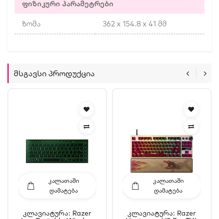
ფიზიკური პარამეტრები
ზომა
362 x 154.8 x 41 მმ
Მსგავსი Პროდუქცია
ᲙᲐᲚᲐᲗᲐᲨᲘ
ᲙᲐᲚᲐᲗᲐᲨᲘ
ᲓᲐᲛᲐᲢᲔᲑᲐ
ᲓᲐᲛᲐᲢᲔᲑᲐ
Კლავიატურა: Razer
Კლავიატურა: Razer