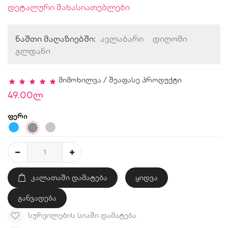
დეტალური მახასიათებლები
ნაშთი მაღაზიებში:
ავლაბარი
დიღომი
გლდანი
მიმოხილვა
/
შეაფასე პროდუქტი
49.00ლ
ფერი
ᲙᲐᲚᲐᲗᲐᲨᲘ ᲓᲐᲛᲐᲢᲔᲑᲐ
ყიდვა
განვადება
ᲡᲣᲠᲕᲘᲚᲔᲑᲘᲡ ᲡᲘᲐᲨᲘ ᲓᲐᲛᲐᲢᲔᲑᲐ