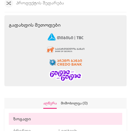
ᲞᲠᲝᲓᲣᲥᲢᲘᲡ ᲨᲔᲓᲐᲠᲔᲑᲐ
Გადახდის Მეთოდები
Აღწერა
Მიმოხილვა (0)
ზოგადი
ბრენდი
Logitech