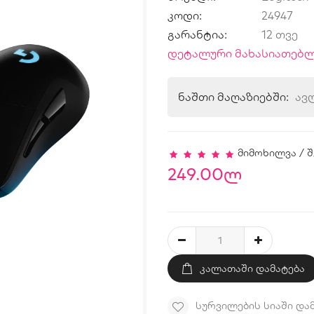
კოდი:
24947
გარანტია:
12 თვე
დეტალური მახასიათებლ
ნაშთი მაღაზიებში:
ავ
მიმოხილვა
/
შ
249.00ლ
ᲙᲐᲚᲐᲗᲐᲨᲘ ᲓᲐᲛᲐᲢᲔᲑᲐ
ᲡᲣᲠᲕᲘᲚᲔᲑᲘᲡ ᲡᲘᲐᲨᲘ ᲓᲐ