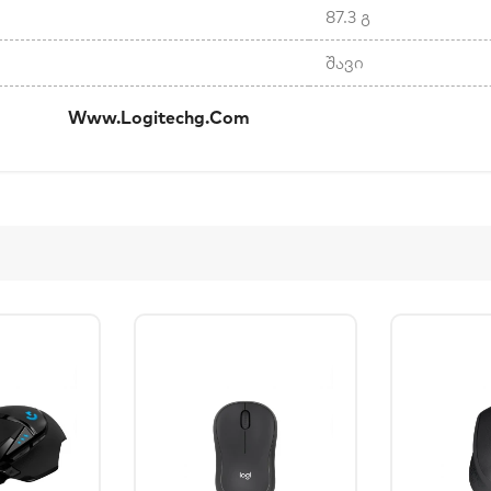
87.3 გ
შავი
კი:
Www.logitechg.com