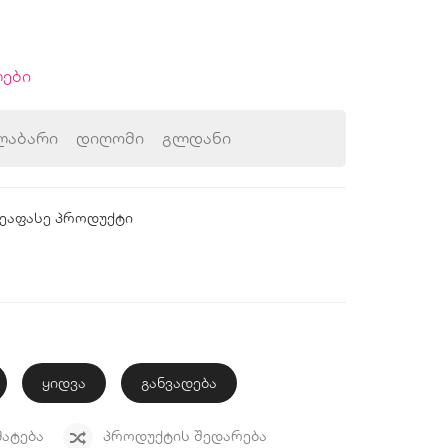
ები
ლაბარი
დიღომი
გლდანი
ეაფასე პროდუქტი
ყიდვა
განვადება
ᲛᲐᲢᲔᲑᲐ
ᲞᲠᲝᲓᲣᲥᲢᲘᲡ ᲨᲔᲓᲐᲠᲔᲑᲐ