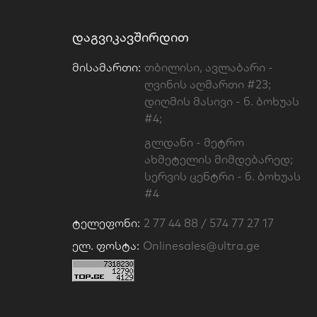
ᲓᲐᲒᲕᲘᲙᲐᲕᲨᲘᲠᲓᲘᲗ
Მისამართი:
თბილისი, ავლაბარი -
ღვინის აღმართი #23;
დიღმის მასივი - ნ. ბოხუას
#4;
გლდანი - მეტრო
ახმეტელის მიმდებარედ;
სერვის ცენტრი - ნ. ბოხუას
#4
Ტელეფონი:
2 77 44 88 / 574 77 27 17
Ელ. Ფოსტა:
Onlinesales@ultra.ge