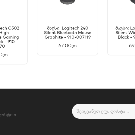
tech G502
Მაუსი: Logitech 240
Მაუსი: L
High
ᲐᲗᲐᲨᲘ
Silent Bluetooth Mouse
ᲙᲐᲚᲐᲗᲐᲨᲘ
Silent Wi
Კ
e Gaming
Graphite - 910-007119
Black -
ᲐᲢᲔᲑᲐ
ᲓᲐᲛᲐᲢᲔᲑᲐ
Დ
k - 910-
67.00ლ
69
70
00ლ
 ფოსტით