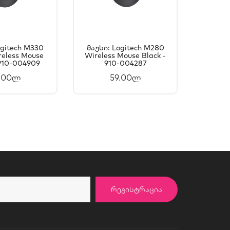
ogitech M330
Მაუსი: Logitech M280
Მაუსი:
reless Mouse
ᲐᲚᲐᲗᲐᲨᲘ
Wireless Mouse Black -
ᲙᲐᲚᲐᲗᲐᲨᲘ
Sign
 910-004909
910-004287
Blu
ᲐᲛᲐᲢᲔᲑᲐ
ᲓᲐᲛᲐᲢᲔᲑᲐ
Graphi
.00ლ
59.00ლ
ᲠᲔᲒᲘᲡᲢᲠᲐᲪᲘᲐ