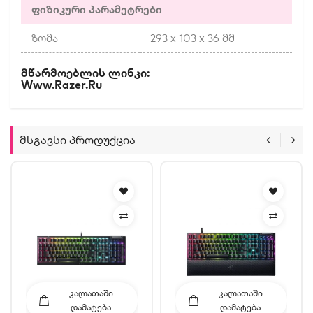
ფიზიკური პარამეტრები
ზომა
293 x 103 x 36 მმ
Მწარმოებლის Ლინკი:
Www.razer.ru
Მსგავსი Პროდუქცია
ᲙᲐᲚᲐᲗᲐᲨᲘ
ᲙᲐᲚᲐᲗᲐᲨᲘ
ᲓᲐᲛᲐᲢᲔᲑᲐ
ᲓᲐᲛᲐᲢᲔᲑᲐ