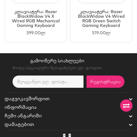
Კლავიატურა: Razer
Კლავიატურა: Razer
BlackWidow V4 X
BlackWidow V4 Wired
Wired RGB Mechanical
RGB Green Switch
Gaming Keyboard
Gaming Keyboard
Black - RZ03-
Black - RZ03-
399.00ლ
519.00ლ
04701800-R3M1
04690100-R3M1
ᲒᲐᲛᲝᲘᲬᲔᲠᲔ ᲡᲘᲐᲮᲚᲔᲔᲑᲘ
მიიღე სპეციალური შეთავაზებები ელ. ფოსტით
ᲠᲔᲒᲘᲡᲢᲠᲐᲪᲘᲐ
ᲓᲐᲒᲕᲘᲙᲐᲕᲨᲘᲠᲓᲘᲗ
ᲘᲜᲤᲝᲠᲛᲐᲪᲘᲐ
ᲩᲔᲛᲘ ᲐᲜᲒᲐᲠᲘᲨᲘ
ᲓᲐᲛᲐᲢᲔᲑᲘᲗ