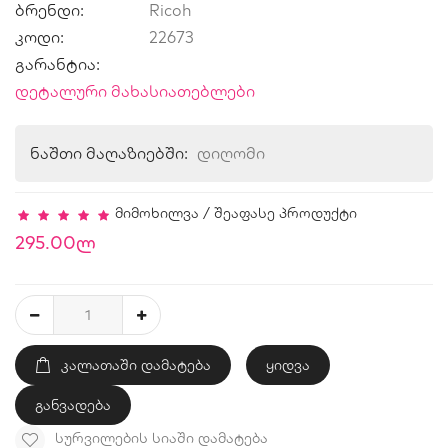
ბრენდი:
Ricoh
კოდი:
22673
გარანტია:
დეტალური მახასიათებლები
ნაშთი მაღაზიებში:
დიღომი
მიმოხილვა
/
შეაფასე პროდუქტი
295.00ლ
ᲙᲐᲚᲐᲗᲐᲨᲘ ᲓᲐᲛᲐᲢᲔᲑᲐ
ყიდვა
განვადება
ᲡᲣᲠᲕᲘᲚᲔᲑᲘᲡ ᲡᲘᲐᲨᲘ ᲓᲐᲛᲐᲢᲔᲑᲐ