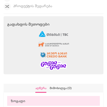
ᲞᲠᲝᲓᲣᲥᲢᲘᲡ ᲨᲔᲓᲐᲠᲔᲑᲐ
Გადახდის Მეთოდები
Აღწერა
Მიმოხილვა (0)
ზოგადი