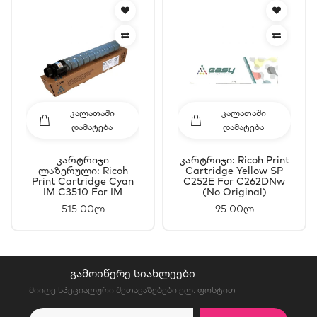
ᲙᲐᲚᲐᲗᲐᲨᲘ
ᲙᲐᲚᲐᲗᲐᲨᲘ
ᲓᲐᲛᲐᲢᲔᲑᲐ
ᲓᲐᲛᲐᲢᲔᲑᲐ
Კარტრიჯი
Კარტრიჯი: Ricoh Print
Ლაზერული: Ricoh
Cartridge Yellow SP
Print Cartridge Cyan
C252E For C262DNw
IM C3510 For IM
(No Original)
C3010A (19K)
515.00ლ
95.00ლ
ᲒᲐᲛᲝᲘᲬᲔᲠᲔ ᲡᲘᲐᲮᲚᲔᲔᲑᲘ
მიიღე სპეციალური შეთავაზებები ელ. ფოსტით