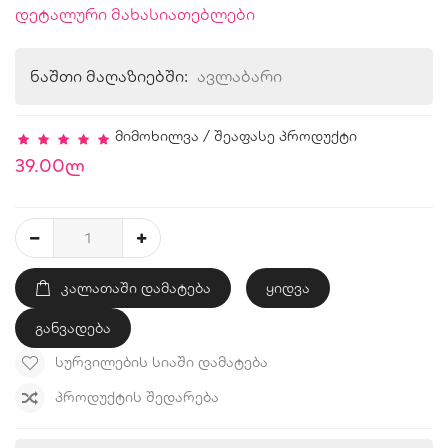
დეტალური მახასიათებლები
ნაშთი მაღაზიებში:
ავლაბარი
მიმოხილვა
/
შეაფასე პროდუქტი
39.00ლ
ᲙᲐᲚᲐᲗᲐᲨᲘ ᲓᲐᲛᲐᲢᲔᲑᲐ
ყიდვა
განვადება
ᲡᲣᲠᲕᲘᲚᲔᲑᲘᲡ ᲡᲘᲐᲨᲘ ᲓᲐᲛᲐᲢᲔᲑᲐ
ᲞᲠᲝᲓᲣᲥᲢᲘᲡ ᲨᲔᲓᲐᲠᲔᲑᲐ