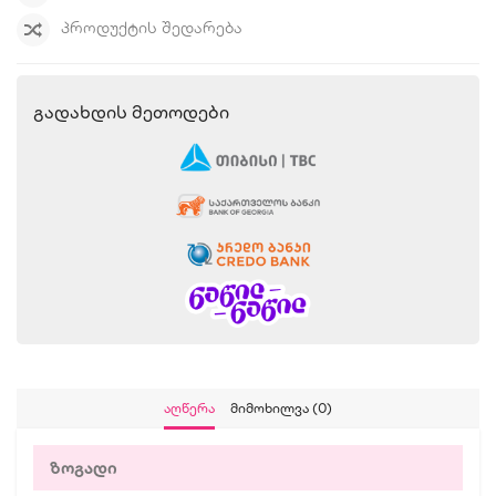
ᲞᲠᲝᲓᲣᲥᲢᲘᲡ ᲨᲔᲓᲐᲠᲔᲑᲐ
Გადახდის Მეთოდები
Აღწერა
Მიმოხილვა (0)
ზოგადი