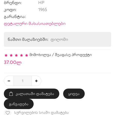
ბრენდი:
HP
კოდი:
1965
გარანტია:
დეტალური მახასიათებლები
ნაშთი მაღაზიებში:
დიღომი
მიმოხილვა
/
შეაფასე პროდუქტი
37.00ლ
ᲙᲐᲚᲐᲗᲐᲨᲘ ᲓᲐᲛᲐᲢᲔᲑᲐ
ყიდვა
განვადება
ᲡᲣᲠᲕᲘᲚᲔᲑᲘᲡ ᲡᲘᲐᲨᲘ ᲓᲐᲛᲐᲢᲔᲑᲐ