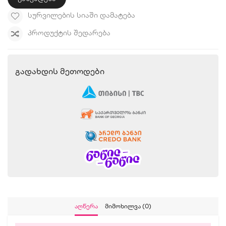
ᲡᲣᲠᲕᲘᲚᲔᲑᲘᲡ ᲡᲘᲐᲨᲘ ᲓᲐᲛᲐᲢᲔᲑᲐ
ᲞᲠᲝᲓᲣᲥᲢᲘᲡ ᲨᲔᲓᲐᲠᲔᲑᲐ
Გადახდის Მეთოდები
Აღწერა
Მიმოხილვა (0)