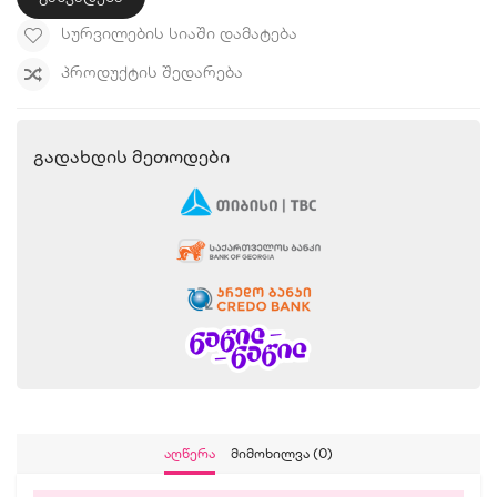
ᲡᲣᲠᲕᲘᲚᲔᲑᲘᲡ ᲡᲘᲐᲨᲘ ᲓᲐᲛᲐᲢᲔᲑᲐ
ᲞᲠᲝᲓᲣᲥᲢᲘᲡ ᲨᲔᲓᲐᲠᲔᲑᲐ
Გადახდის Მეთოდები
Აღწერა
Მიმოხილვა (0)