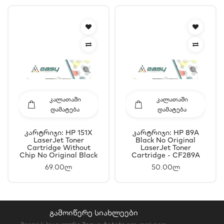
ᲙᲐᲚᲐᲗᲐᲨᲘ
ᲙᲐᲚᲐᲗᲐᲨᲘ
ᲓᲐᲛᲐᲢᲔᲑᲐ
ᲓᲐᲛᲐᲢᲔᲑᲐ
Კარტრიჯი: HP 151X
Კარტრიჯი: HP 89A
LaserJet Toner
Black No Original
Cartridge Without
LaserJet Toner
Chip No Original Black
Cartridge - CF289A
- W1510X
69.00ლ
50.00ლ
ᲒᲐᲛᲝᲘᲬᲔᲠᲔ ᲡᲘᲐᲮᲚᲔᲔᲑᲘ