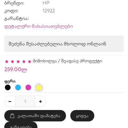
ბრენდი:
HP
კოდი:
12922
გარანტია:
დეტალური მახასიათებლები
შეძენა შესაძლებელია მხოლოდ ონლაინ
მიმოხილვა
/
შეაფასე პროდუქტი
259.00ლ
ფერი
ᲙᲐᲚᲐᲗᲐᲨᲘ ᲓᲐᲛᲐᲢᲔᲑᲐ
ყიდვა
განვადება