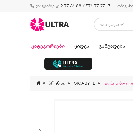
დაგვირეკე
2 77 44 88 / 574 77 27 17
ორგან
ᲙᲐᲢᲔᲒᲝᲠᲘᲔᲑᲘ
ᲧᲘᲓᲕᲐ
ᲒᲐᲜᲕᲐᲓᲔᲑᲐ
Ბრენდი
GIGABYTE
Კვების Ბლოკი: