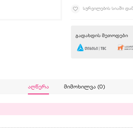
ᲡᲣᲠᲕᲘᲚᲔᲑᲘᲡ ᲡᲘᲐᲨᲘ ᲓᲐ
Გადახდის Მეთოდები
Აღწერა
Მიმოხილვა (0)