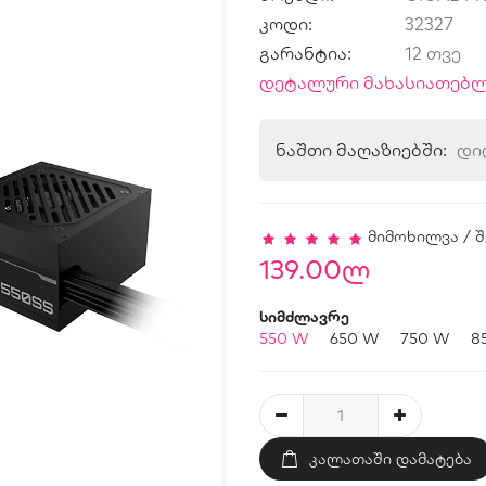
კოდი:
32327
გარანტია:
12 თვე
დეტალური მახასიათებლ
ნაშთი მაღაზიებში:
დი
მიმოხილვა
/
შ
139.00ლ
სიმძლავრე
550 W
650 W
750 W
8
ᲙᲐᲚᲐᲗᲐᲨᲘ ᲓᲐᲛᲐᲢᲔᲑᲐ