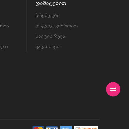
ᲓᲐᲛᲐᲢᲔᲑᲘᲗ
ბრენდები
ორია
დაგვიკავშირდით
საიტის რუქა
ილი
ვაკანსიები