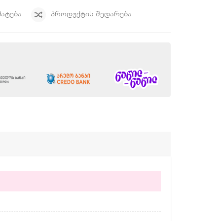
ᲛᲐᲢᲔᲑᲐ
ᲞᲠᲝᲓᲣᲥᲢᲘᲡ ᲨᲔᲓᲐᲠᲔᲑᲐ