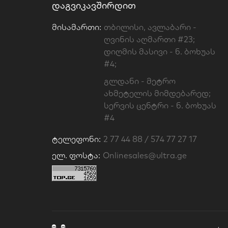
ᲓᲐᲒᲕᲘᲙᲐᲕᲨᲘᲠᲓᲘᲗ
Მისამართი:
თბილისი, ავლაბარი -
ღვინის აღმართი #23;
დიღმის მასივი - ნ. ბოხუას
#4;
გლდანი - მეტრო
ახმეტელის მიმდებარედ;
სერვის ცენტრი - ნ. ბოხუას
#4
Ტელეფონი:
2 77 44 88 / 574 77 27 17
Ელ. Ფოსტა:
Onlinesales@ultra.ge