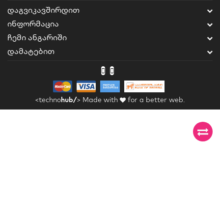
ᲓᲐᲒᲕᲘᲙᲐᲕᲨᲘᲠᲓᲘᲗ
ᲘᲜᲤᲝᲠᲛᲐᲪᲘᲐ
ᲩᲔᲛᲘ ᲐᲜᲒᲐᲠᲘᲨᲘ
ᲓᲐᲛᲐᲢᲔᲑᲘᲗ
<techno
hub/
>
Made with
for a better web.